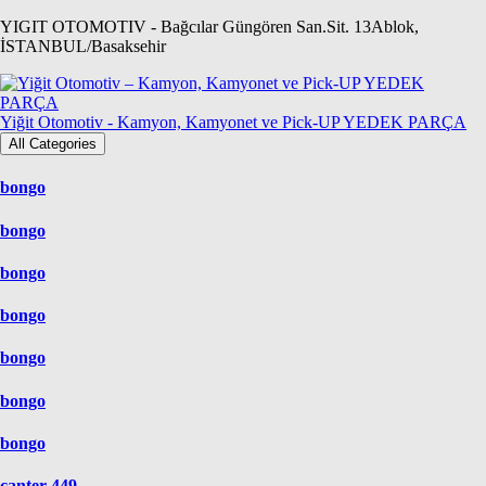
Skip
YIGIT OTOMOTIV - Bağcılar Güngören San.Sit. 13Ablok,
to
İSTANBUL/Basaksehir
content
Yiğit Otomotiv - Kamyon, Kamyonet ve Pick-UP YEDEK PARÇA
All Categories
bongo
bongo
bongo
bongo
bongo
bongo
bongo
canter 449