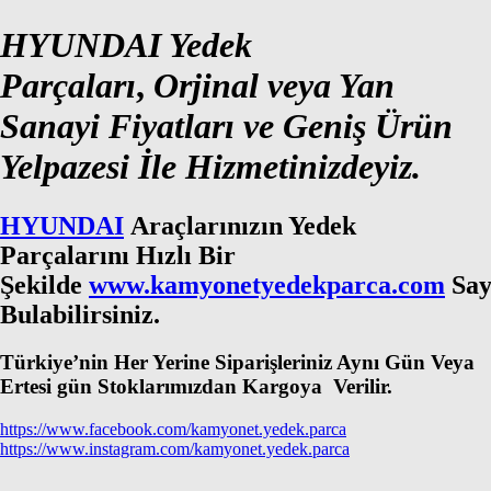
HYUNDAI Yedek
Parçaları
,
Orjinal veya Yan
Sanayi Fiyatları ve Geniş Ürün
Yelpazesi İle Hizmetinizdeyiz.
HYUNDAI
Araçlarınızın Yedek
Parçalarını Hızlı Bir
Şekilde
www.kamyonetyedekparca.com
Say
Bulabilirsiniz.
Türkiye’nin Her Yerine Siparişleriniz Aynı Gün Veya
Ertesi gün Stoklarımızdan Kargoya Verilir.
https://www.facebook.com/kamyonet.yedek.parca
https://www.instagram.com/kamyonet.yedek.parca