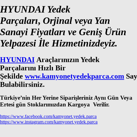
HYUNDAI Yedek
Parçaları
,
Orjinal veya Yan
Sanayi Fiyatları ve Geniş Ürün
Yelpazesi İle Hizmetinizdeyiz.
HYUNDAI
Araçlarınızın Yedek
Parçalarını Hızlı Bir
Şekilde
www.kamyonetyedekparca.com
Say
Bulabilirsiniz.
Türkiye’nin Her Yerine Siparişleriniz Aynı Gün Veya
Ertesi gün Stoklarımızdan Kargoya Verilir.
https://www.facebook.com/kamyonet.yedek.parca
https://www.instagram.com/kamyonet.yedek.parca