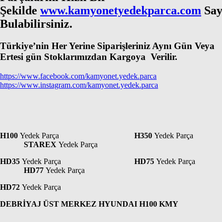
Şekilde
www.kamyonetyedekparca.com
Say
Bulabilirsiniz.
Türkiye’nin Her Yerine Siparişleriniz Aynı Gün Veya
Ertesi gün Stoklarımızdan Kargoya Verilir.
https://www.facebook.com/kamyonet.yedek.parca
https://www.instagram.com/kamyonet.yedek.parca
H100
Yedek Parça
H350
Yedek Parça
STAREX
Yedek Parça
HD35
Yedek Parça
HD75
Yedek Parça
HD77
Yedek Parça
HD72
Yedek Parça
DEBRİYAJ ÜST MERKEZ HYUNDAI H100 KMY