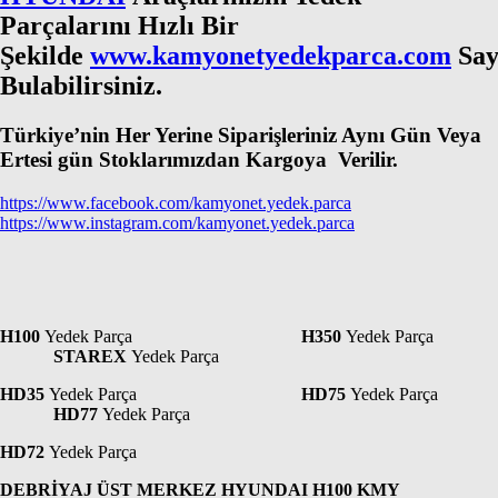
Parçalarını Hızlı Bir
Şekilde
www.kamyonetyedekparca.com
Say
Bulabilirsiniz.
Türkiye’nin Her Yerine Siparişleriniz Aynı Gün Veya
Ertesi gün Stoklarımızdan Kargoya Verilir.
https://www.facebook.com/kamyonet.yedek.parca
https://www.instagram.com/kamyonet.yedek.parca
H100
Yedek Parça
H350
Yedek Parça
STAREX
Yedek Parça
HD35
Yedek Parça
HD75
Yedek Parça
HD77
Yedek Parça
HD72
Yedek Parça
DEBRİYAJ ÜST MERKEZ HYUNDAI H100 KMY