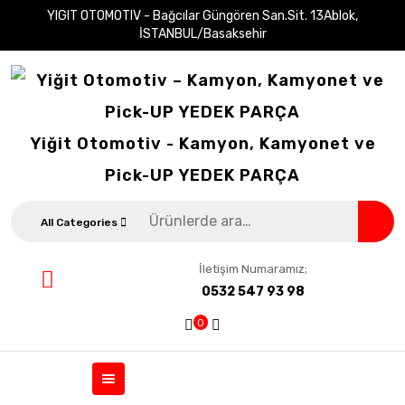
YIGIT OTOMOTIV - Bağcılar Güngören San.Sit. 13Ablok,
İSTANBUL/Basaksehir
Yiğit Otomotiv - Kamyon, Kamyonet ve
Pick-UP YEDEK PARÇA
All Categories
İletişim Numaramız;
0532 547 93 98
0