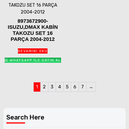
8973672900-
ISUZU,DMAX KABİN
TAKOZU SET 16
PARÇA 2004-2012
DEVAMINI OKU
WHATSAPP ILE SATIN AL
1
2
3
4
5
6
7
→
Search Here