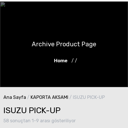
Archive Product Page
Home
/ /
Ana Sayfa
/
KAPORTA AKSAMI
/ ISUZU PICK-UP
ISUZU PICK-UP
58 sonuçtan 1-9 arası gösteriliyor