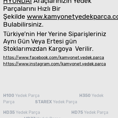
HYUNDAI
Araçlarınızın Yedek
Parçalarını Hızlı Bir
Şekilde
www.kamyonetyedekparca.
Bulabilirsiniz.
Türkiye’nin Her Yerine Siparişleriniz
Aynı Gün Veya Ertesi gün
Stoklarımızdan Kargoya Verilir.
https://www.facebook.com/kamyonet.yedek.parca
https://www.instagram.com/kamyonet.yedek.parca
H100
Yedek Parça
H350
Yedek
Parça
STAREX
Yedek Parça
HD35
Yedek Parça
HD75
Yedek Parça