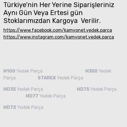
Türkiye’nin Her Yerine Siparişleriniz
Aynı Gün Veya Ertesi gün
Stoklarımızdan Kargoya Verilir.
https://www.facebook.com/kamyonet.yedek.parca
https://www.instagram.com/kamyonet.yedek.parca
H100
Yedek Parça
H350
Yedek
Parça
STAREX
Yedek Parça
HD35
Yedek Parça
HD75
Yedek Parça
HD77
Yedek Parça
HD72
Yedek Parça