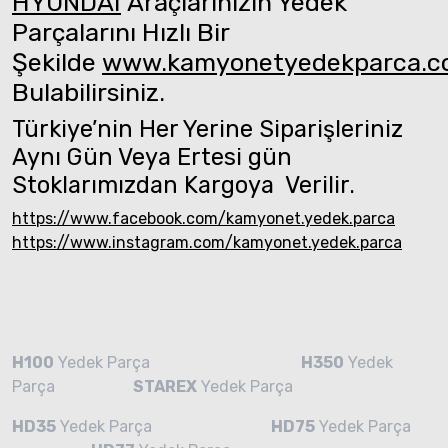
HYUNDAI
Araçlarınızın Yedek
Parçalarını Hızlı Bir
Şekilde
www.kamyonetyedekparca.
Bulabilirsiniz.
Türkiye’nin Her Yerine Siparişleriniz
Aynı Gün Veya Ertesi gün
Stoklarımızdan Kargoya Verilir.
https://www.facebook.com/kamyonet.yedek.parca
https://www.instagram.com/kamyonet.yedek.parca
H100
Yedek Parça
H350
Yedek
Parça
STAREX
Yedek Parça
HD35
Yedek Parça
HD75
Yedek Parça