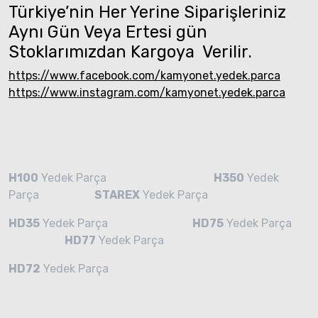
Türkiye’nin Her Yerine Siparişleriniz
Aynı Gün Veya Ertesi gün
Stoklarımızdan Kargoya Verilir.
https://www.facebook.com/kamyonet.yedek.parca
https://www.instagram.com/kamyonet.yedek.parca
H100
Yedek Parça
H350
Yedek
Parça
STAREX
Yedek Parça
HD35
Yedek Parça
HD75
Yedek Parça
HD77
Yedek Parça
HD72
Yedek Parça