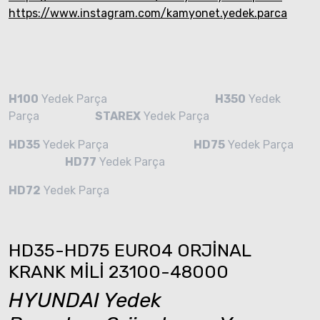
https://www.instagram.com/kamyonet.yedek.parca
H100
Yedek Parça
H350
Yedek
Parça
STAREX
Yedek Parça
HD35
Yedek Parça
HD75
Yedek Parça
HD77
Yedek Parça
HD72
Yedek Parça
HD35-HD75 EURO4 ORJİNAL
KRANK MİLİ 23100-48000
HYUNDAI Yedek