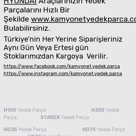
HYUNDAI
Araçlarınızın Yedek
Parçalarını Hızlı Bir
Şekilde
www.kamyonetyedekparca.
Bulabilirsiniz.
Türkiye’nin Her Yerine Siparişleriniz
Aynı Gün Veya Ertesi gün
Stoklarımızdan Kargoya Verilir.
https://www.facebook.com/kamyonet.yedek.parca
https://www.instagram.com/kamyonet.yedek.parca
H100
Yedek Parça
H350
Yedek
Parça
STAREX
Yedek Parça
HD35
Yedek Parça
HD75
Yedek Parça