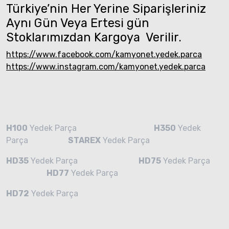
Türkiye’nin Her Yerine Siparişleriniz
Aynı Gün Veya Ertesi gün
Stoklarımızdan Kargoya Verilir.
https://www.facebook.com/kamyonet.yedek.parca
https://www.instagram.com/kamyonet.yedek.parca
H100
Yedek Parça
H350
Yedek
Parça
STAREX
Yedek Parça
HD35
Yedek Parça
HD75
Yedek Parça
HD77
Yedek Parça
HD72
Yedek Parça