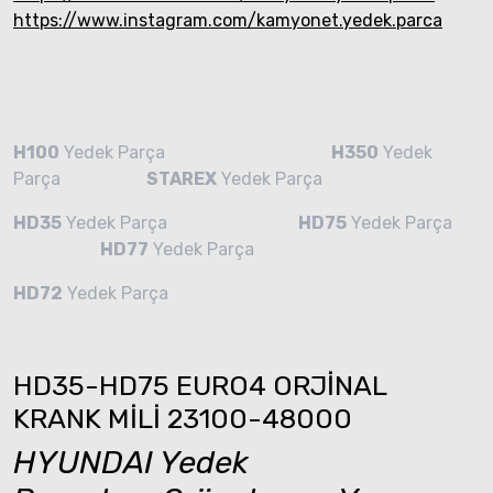
https://www.instagram.com/kamyonet.yedek.parca
H100
Yedek Parça
H350
Yedek
Parça
STAREX
Yedek Parça
HD35
Yedek Parça
HD75
Yedek Parça
HD77
Yedek Parça
HD72
Yedek Parça
HD35-HD75 EURO4 ORJİNAL
KRANK MİLİ 23100-48000
HYUNDAI Yedek