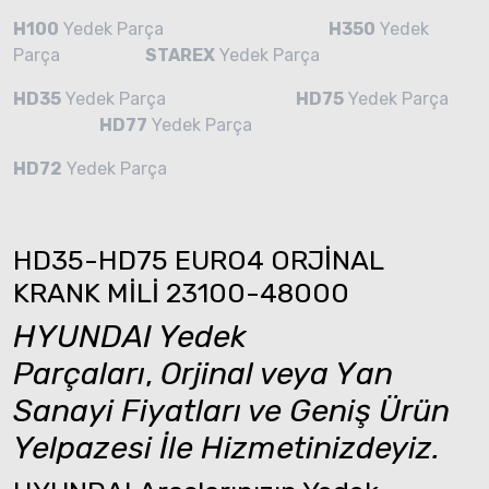
H100
Yedek Parça
H350
Yedek
Parça
STAREX
Yedek Parça
HD35
Yedek Parça
HD75
Yedek Parça
HD77
Yedek Parça
HD72
Yedek Parça
HD35-HD75 EURO4 ORJİNAL
KRANK MİLİ 23100-48000
HYUNDAI Yedek
Parçaları
,
Orjinal veya Yan
Sanayi Fiyatları ve Geniş Ürün
Yelpazesi İle Hizmetinizdeyiz.