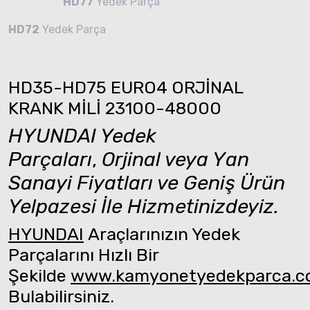
HD77
Yedek Parça
HD72
Yedek Parça
HD35-HD75 EURO4 ORJİNAL
KRANK MİLİ 23100-48000
HYUNDAI Yedek
Parçaları
,
Orjinal veya Yan
Sanayi Fiyatları ve Geniş Ürün
Yelpazesi İle Hizmetinizdeyiz.
HYUNDAI
Araçlarınızın Yedek
Parçalarını Hızlı Bir
Şekilde
www.kamyonetyedekparca.
Bulabilirsiniz.