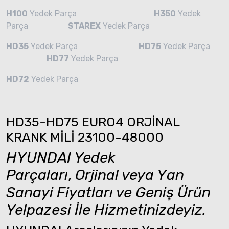
H100
Yedek Parça
H350
Yedek
Parça
STAREX
Yedek Parça
HD35
Yedek Parça
HD75
Yedek Parça
HD77
Yedek Parça
HD72
Yedek Parça
HD35-HD75 EURO4 ORJİNAL
KRANK MİLİ 23100-48000
HYUNDAI Yedek
Parçaları
,
Orjinal veya Yan
Sanayi Fiyatları ve Geniş Ürün
Yelpazesi İle Hizmetinizdeyiz.