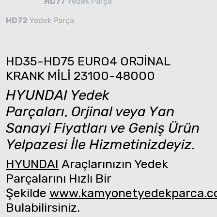
HD77
Yedek Parça
HD72
Yedek Parça
HD35-HD75 EURO4 ORJİNAL
KRANK MİLİ 23100-48000
HYUNDAI Yedek
Parçaları
,
Orjinal veya Yan
Sanayi Fiyatları ve Geniş Ürün
Yelpazesi İle Hizmetinizdeyiz.
HYUNDAI
Araçlarınızın Yedek
Parçalarını Hızlı Bir
Şekilde
www.kamyonetyedekparca.
Bulabilirsiniz.