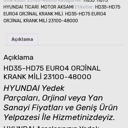
Stok kodu:
23100-48000
Kategoriler:
hd35
,
hd75
,
HYUNDAI TİCARİ
,
MOTOR AKSAMI
Etiketler:
HD35-HD75
EURO4 ORJİNAL KRANK MİLİ
,
HD35-HD75 EURO4
ORJİNAL KRANK MİLİ 23100-48000
Açıklama
Açıklama
HD35-HD75 EURO4 ORJİNAL
KRANK MİLİ 23100-48000
HYUNDAI Yedek
Parçaları
,
Orjinal veya Yan
Sanayi Fiyatları ve Geniş Ürün
Yelpazesi İle Hizmetinizdeyiz.