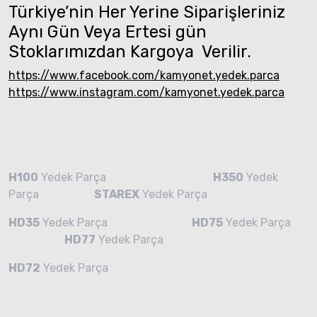
Türkiye’nin Her Yerine Siparişleriniz
Aynı Gün Veya Ertesi gün
Stoklarımızdan Kargoya Verilir.
https://www.facebook.com/kamyonet.yedek.parca
https://www.instagram.com/kamyonet.yedek.parca
H100
Yedek Parça
H350
Yedek
Parça
STAREX
Yedek Parça
HD35
Yedek Parça
HD75
Yedek Parça
HD77
Yedek Parça
HD72
Yedek Parça