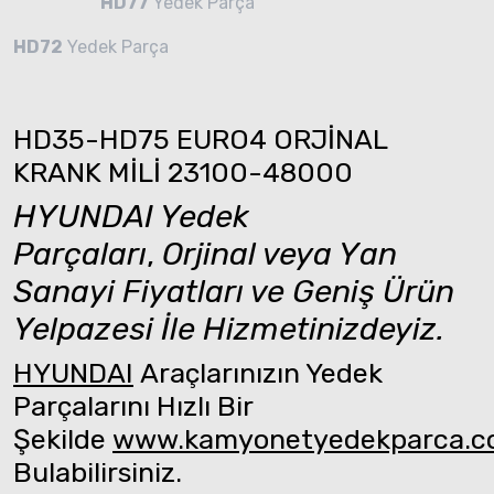
HD77
Yedek Parça
HD72
Yedek Parça
HD35-HD75 EURO4 ORJİNAL
KRANK MİLİ 23100-48000
HYUNDAI Yedek
Parçaları
,
Orjinal veya Yan
Sanayi Fiyatları ve Geniş Ürün
Yelpazesi İle Hizmetinizdeyiz.
HYUNDAI
Araçlarınızın Yedek
Parçalarını Hızlı Bir
Şekilde
www.kamyonetyedekparca.
Bulabilirsiniz.