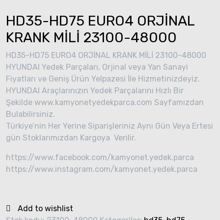
HD35-HD75 EURO4 ORJİNAL
KRANK MİLİ 23100-48000
HD35-HD75 EURO4 ORJİNAL KRANK MİLİ 23100-48000
HYUNDAI Yedek Parçaları, Orjinal veya Yan Sanayi
Fiyatları ve Geniş Ürün Yelpazesi İle Hizmetinizdeyiz.
HYUNDAI Araçlarınızın Yedek Parçalarını Hızlı Bir
Şekilde www.kamyonetyedekparca.com Sayfamızdan
Bulabilirsiniz.
Türkiye’nin Her Yerine Siparişleriniz Aynı Gün Veya Ertesi
gün Stoklarımızdan Kargoya Verilir.
https://www.facebook.com/kamyonet.yedek.parca
https://www.instagram.com/kamyonet.yedek.parca
Add to wishlist