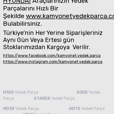
HYUNDAI
Araçlarınızın Yedek
Parçalarını Hızlı Bir
Şekilde
www.kamyonetyedekparca.
Bulabilirsiniz.
Türkiye’nin Her Yerine Siparişleriniz
Aynı Gün Veya Ertesi gün
Stoklarımızdan Kargoya Verilir.
https://www.facebook.com/kamyonet.yedek.parca
https://www.instagram.com/kamyonet.yedek.parca
H100
Yedek Parça
H350
Yedek
Parça
STAREX
Yedek Parça
HD35
Yedek Parça
HD75
Yedek Parça