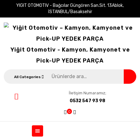
YIGIT OTOMOTIV - Bağcılar Güngören San.Sit. 13Ablok,
İSTANBUL/Basaksehir
Yiğit Otomotiv - Kamyon, Kamyonet ve
Pick-UP YEDEK PARÇA
All Categories
İletişim Numaramız;
0532 547 93 98
0