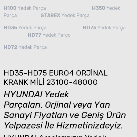
H100
Yedek Parça
H350
Yedek
Parça
STAREX
Yedek Parça
HD35
Yedek Parça
HD75
Yedek Parça
HD77
Yedek Parça
HD72
Yedek Parça
HD35-HD75 EURO4 ORJİNAL
KRANK MİLİ 23100-48000
HYUNDAI Yedek
Parçaları
,
Orjinal veya Yan
Sanayi Fiyatları ve Geniş Ürün
Yelpazesi İle Hizmetinizdeyiz.