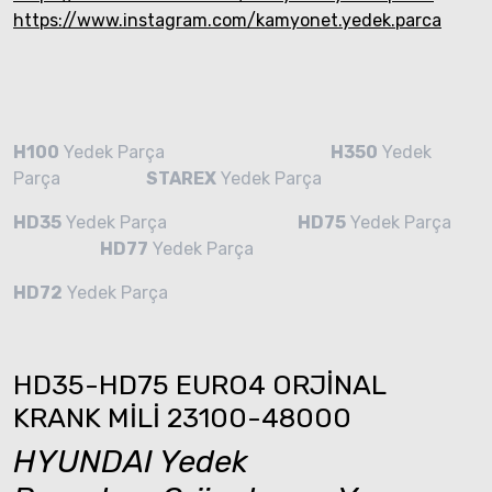
https://www.instagram.com/kamyonet.yedek.parca
H100
Yedek Parça
H350
Yedek
Parça
STAREX
Yedek Parça
HD35
Yedek Parça
HD75
Yedek Parça
HD77
Yedek Parça
HD72
Yedek Parça
HD35-HD75 EURO4 ORJİNAL
KRANK MİLİ 23100-48000
HYUNDAI Yedek