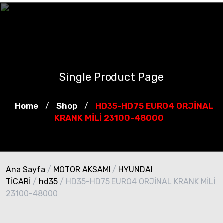
Single Product Page
Home
Shop
HD35-HD75 EURO4 ORJİNAL
/
/
KRANK MİLİ 23100-48000
Ana Sayfa
/
MOTOR AKSAMI
/
HYUNDAI
TİCARİ
/
hd35
/ HD35-HD75 EURO4 ORJİNAL KRANK MİLİ
23100-48000