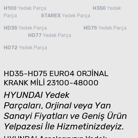
H100
Yedek Parça
H350
Yedek
Parça
STAREX
Yedek Parça
HD35
Yedek Parça
HD75
Yedek Parça
HD77
Yedek Parça
HD72
Yedek Parça
HD35-HD75 EURO4 ORJİNAL
KRANK MİLİ 23100-48000
HYUNDAI Yedek
Parçaları
,
Orjinal veya Yan
Sanayi Fiyatları ve Geniş Ürün
Yelpazesi İle Hizmetinizdeyiz.