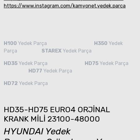
https://www.instagram.com/kamyonet.yedek.parca
H100
Yedek Parça
H350
Yedek
Parça
STAREX
Yedek Parça
HD35
Yedek Parça
HD75
Yedek Parça
HD77
Yedek Parça
HD72
Yedek Parça
HD35-HD75 EURO4 ORJİNAL
KRANK MİLİ 23100-48000
HYUNDAI Yedek