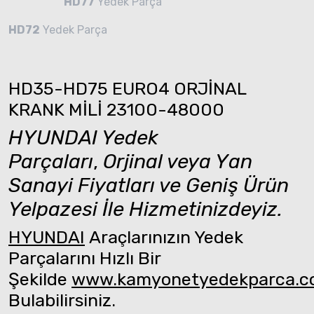
HD77
Yedek Parça
HD72
Yedek Parça
HD35-HD75 EURO4 ORJİNAL
KRANK MİLİ 23100-48000
HYUNDAI Yedek
Parçaları
,
Orjinal veya Yan
Sanayi Fiyatları ve Geniş Ürün
Yelpazesi İle Hizmetinizdeyiz.
HYUNDAI
Araçlarınızın Yedek
Parçalarını Hızlı Bir
Şekilde
www.kamyonetyedekparca.
Bulabilirsiniz.