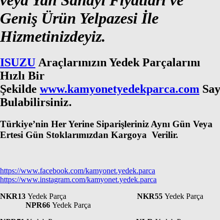
veya Yan Sanayi Fiyatları ve
Geniş Ürün Yelpazesi İle
Hizmetinizdeyiz.
ISUZU
Araçlarınızın Yedek Parçalarını
Hızlı Bir
Şekilde
www.kamyonetyedekparca.com
Say
Bulabilirsiniz.
Türkiye’nin Her Yerine Siparişleriniz Aynı Gün Veya
Ertesi Gün Stoklarımızdan Kargoya Verilir.
https://www.facebook.com/kamyonet.yedek.parca
https://www.instagram.com/kamyonet.yedek.parca
NKR13
Yedek Parça
NKR55
Yedek Parça
NPR66
Yedek Parça