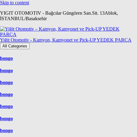
Skip to content
YIGIT OTOMOTIV - Bağcılar Güngören San.Sit. 13Ablok,
İSTANBUL/Basaksehir
Yiğit Otomotiv - Kamyon, Kamyonet ve Pick-UP YEDEK PARÇA
All Categories
bongo
bongo
bongo
bongo
bongo
bongo
bongo