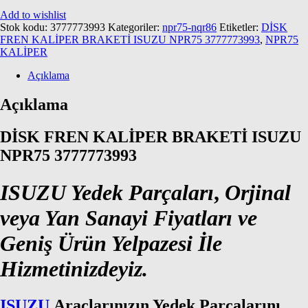
Add to wishlist
Stok kodu:
3777773993
Kategoriler:
npr75-nqr86
Etiketler:
DİSK
FREN KALİPER BRAKETİ ISUZU NPR75 3777773993
,
NPR75
KALİPER
Açıklama
Açıklama
DİSK FREN KALİPER BRAKETİ ISUZU
NPR75 3777773993
ISUZU Yedek Parçaları
,
Orjinal
veya Yan Sanayi Fiyatları ve
Geniş Ürün Yelpazesi İle
Hizmetinizdeyiz.
ISUZU
Araçlarınızın Yedek Parçalarını