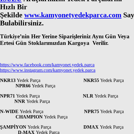
Hızlı Bir
Şekilde
www.kamyonetyedekparca.com
Say
Bulabilirsiniz.
Türkiye’nin Her Yerine Siparişleriniz Aynı Gün Veya
Ertesi Gün Stoklarımızdan Kargoya Verilir.
https://www.facebook.com/kamyonet.yedek.parca
https://www.instagram.com/kamyonet.yedek.parca
NKR13
Yedek Parça
NKR55
Yedek Parça
NPR66
Yedek Parça
NPR71
Yedek Parça
NLR
Yedek Parça
NNR
Yedek Parça
N-WIDE
Yedek Parça
NPR75
Yedek Parça
CHAMPION
Yedek Parça
ŞAMPİYON
Yedek Parça
DMAX
Yedek Parça
D-MAX
Yedek Parça