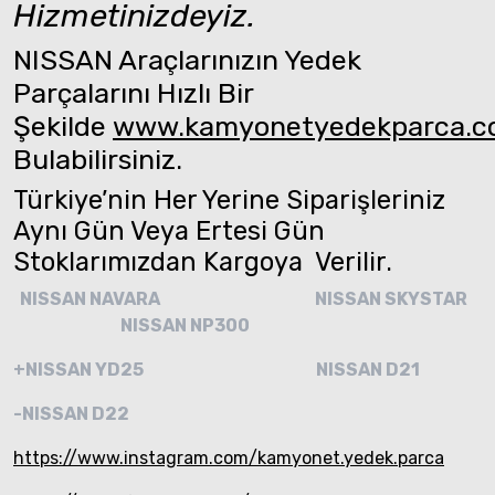
Hizmetinizdeyiz.
NISSAN Araçlarınızın Yedek
Parçalarını Hızlı Bir
Şekilde
www.kamyonetyedekparca.
Bulabilirsiniz.
Türkiye’nin Her Yerine Siparişleriniz
Aynı Gün Veya Ertesi Gün
Stoklarımızdan Kargoya Verilir.
NISSAN NAVARA
NISSAN SKYSTAR
NISSAN NP300
+NISSAN YD25
NISSAN D21
-NISSAN D22
https://www.instagram.com/kamyonet.yedek.parca