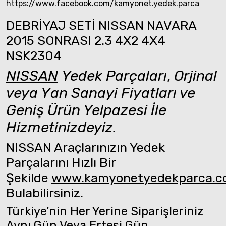
https://www.facebook.com/kamyonet.yedek.parca
DEBRİYAJ SETİ NISSAN NAVARA
2015 SONRASI 2.3 4X2 4X4
NSK2304
NISSAN
Yedek Parçaları
,
Orjinal
veya Yan Sanayi Fiyatları ve
Geniş Ürün Yelpazesi İle
Hizmetinizdeyiz.
NISSAN Araçlarınızın Yedek
Parçalarını Hızlı Bir
Şekilde
www.kamyonetyedekparca.
Bulabilirsiniz.
Türkiye’nin Her Yerine Siparişleriniz
Aynı Gün Veya Ertesi Gün