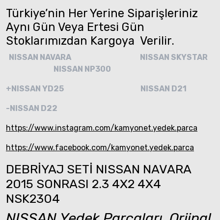
Türkiye’nin Her Yerine Siparişleriniz
Aynı Gün Veya Ertesi Gün
Stoklarımızdan Kargoya Verilir.
NISSAN NAVARA
NISSAN SKYSTAR
NISSAN NP300
+NISSAN YD25
NISSAN D21
-NISSAN D22
https://www.instagram.com/kamyonet.yedek.parca
https://www.facebook.com/kamyonet.yedek.parca
DEBRİYAJ SETİ NISSAN NAVARA
2015 SONRASI 2.3 4X2 4X4
NSK2304
NISSAN
Yedek Parçaları
,
Orjinal