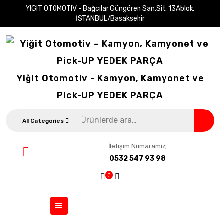
YIGIT OTOMOTIV - Bağcılar Güngören San.Sit. 13Ablok,
İSTANBUL/Basaksehir
Yiğit Otomotiv - Kamyon, Kamyonet ve
Pick-UP YEDEK PARÇA
All Categories
İletişim Numaramız;
0532 547 93 98
0