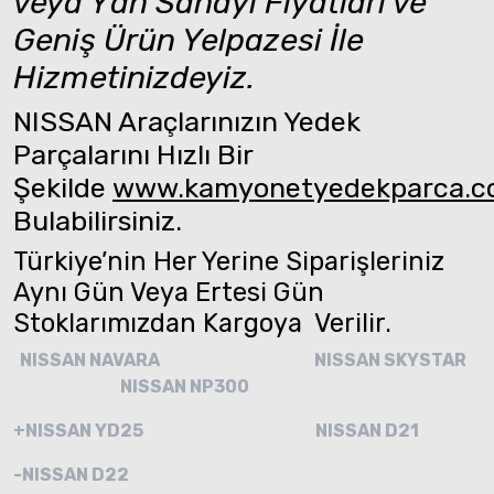
veya Yan Sanayi Fiyatları ve
Geniş Ürün Yelpazesi İle
Hizmetinizdeyiz.
NISSAN Araçlarınızın Yedek
Parçalarını Hızlı Bir
Şekilde
www.kamyonetyedekparca.
Bulabilirsiniz.
Türkiye’nin Her Yerine Siparişleriniz
Aynı Gün Veya Ertesi Gün
Stoklarımızdan Kargoya Verilir.
NISSAN NAVARA
NISSAN SKYSTAR
NISSAN NP300
+NISSAN YD25
NISSAN D21
-NISSAN D22