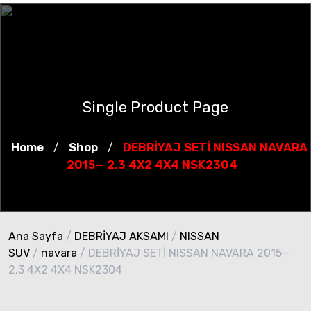
Single Product Page
Home
Shop
DEBRİYAJ SETİ NISSAN NAVARA
/
/
2015— 2.3 4X2 4X4 NSK2304
Ana Sayfa
/
DEBRİYAJ AKSAMI
/
NISSAN
SUV
/
navara
/ DEBRİYAJ SETİ NISSAN NAVARA 2015—
2.3 4X2 4X4 NSK2304