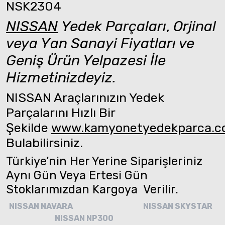
NSK2304
NISSAN
Yedek Parçaları
,
Orjinal
veya Yan Sanayi Fiyatları ve
Geniş Ürün Yelpazesi İle
Hizmetinizdeyiz.
NISSAN Araçlarınızın Yedek
Parçalarını Hızlı Bir
Şekilde
www.kamyonetyedekparca.
Bulabilirsiniz.
Türkiye’nin Her Yerine Siparişleriniz
Aynı Gün Veya Ertesi Gün
Stoklarımızdan Kargoya Verilir.
NISSAN NAVARA
NISSAN SKYSTAR
NISSAN NP300