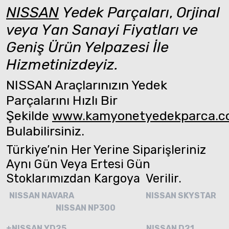
NISSAN
Yedek Parçaları
,
Orjinal
veya Yan Sanayi Fiyatları ve
Geniş Ürün Yelpazesi İle
Hizmetinizdeyiz.
NISSAN Araçlarınızın Yedek
Parçalarını Hızlı Bir
Şekilde
www.kamyonetyedekparca.
Bulabilirsiniz.
Türkiye’nin Her Yerine Siparişleriniz
Aynı Gün Veya Ertesi Gün
Stoklarımızdan Kargoya Verilir.
NISSAN NAVARA
NISSAN SKYSTAR
NISSAN NP300
+NISSAN YD25
NISSAN D21