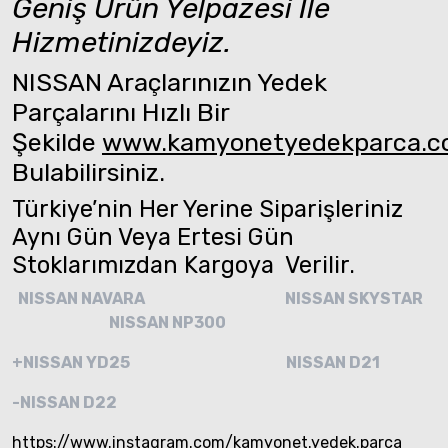
Geniş Ürün Yelpazesi İle
Hizmetinizdeyiz.
NISSAN Araçlarınızın Yedek
Parçalarını Hızlı Bir
Şekilde
www.kamyonetyedekparca.
Bulabilirsiniz.
Türkiye’nin Her Yerine Siparişleriniz
Aynı Gün Veya Ertesi Gün
Stoklarımızdan Kargoya Verilir.
NISSAN NAVARA
NISSAN SKYSTAR
NISSAN NP300
+NISSAN YD25
NISSAN D21
-NISSAN D22
https://www.instagram.com/kamyonet.yedek.parca