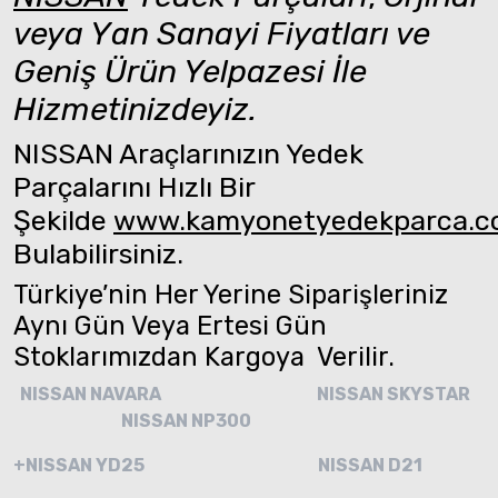
veya Yan Sanayi Fiyatları ve
Geniş Ürün Yelpazesi İle
Hizmetinizdeyiz.
NISSAN Araçlarınızın Yedek
Parçalarını Hızlı Bir
Şekilde
www.kamyonetyedekparca.
Bulabilirsiniz.
Türkiye’nin Her Yerine Siparişleriniz
Aynı Gün Veya Ertesi Gün
Stoklarımızdan Kargoya Verilir.
NISSAN NAVARA
NISSAN SKYSTAR
NISSAN NP300
+NISSAN YD25
NISSAN D21